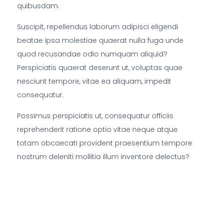
quibusdam.
Suscipit, repellendus laborum adipisci eligendi
beatae ipsa molestiae quaerat nulla fuga unde
quod recusandae odio numquam aliquid?
Perspiciatis quaerat deserunt ut, voluptas quae
nesciunt tempore, vitae ea aliquam, impedit
consequatur.
Possimus perspiciatis ut, consequatur officiis
reprehenderit ratione optio vitae neque atque
totam obcaecati provident praesentium tempore
nostrum deleniti mollitia illum inventore delectus?