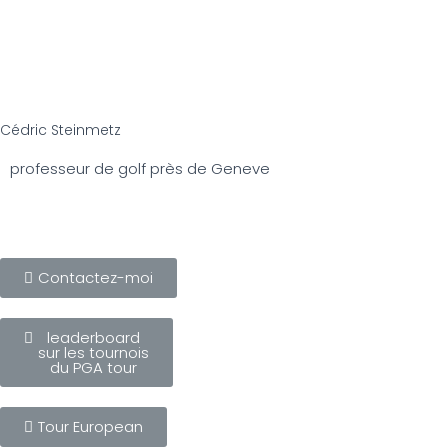
Cédric Steinmetz
professeur de golf près de Geneve
Contactez-moi
leaderboard
sur les tournois
du PGA tour
Tour European