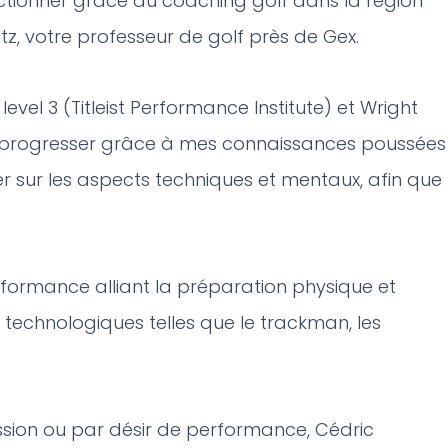
ctionner grâce au coaching golf dans la région
z, votre professeur de golf près de Gex.
evel 3 (Titleist Performance Institute) et Wright
aire progresser grâce à mes connaissances poussées
ler sur les aspects techniques et mentaux, afin que
erformance alliant la préparation physique et
technologiques telles que le trackman, les
assion ou par désir de performance, Cédric