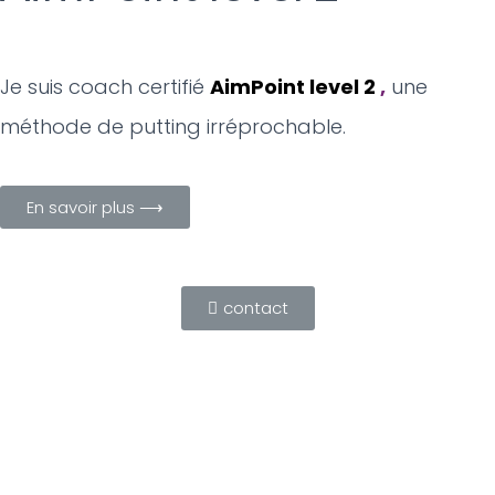
Je suis coach certifié
AimPoint level 2
,
une
méthode de putting irréprochable.
En savoir plus ⟶
contact