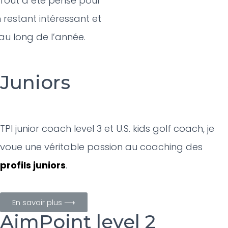
 Tout a été pensé pour
 restant intéressant et
au long de l’année.
Juniors
TPI junior coach level 3 et U.S. kids golf coach, je
voue une véritable passion au coaching des
profils juniors
.
En savoir plus ⟶
AimPoint level 2